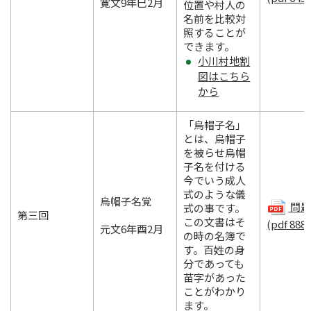
寛文9年巳2月
位置や村人の
名前を比較対
照することが
できます。
小川村地割
図はこちら
から
「烏帽子名」
とは、烏帽子
を被らせ烏帽
子名を付ける
今でいう成人
式のような儀
烏帽子名覚
問題.
式の事です。
第三回
この文書はそ
(pdf 888
元文6年酉2月
の時の名簿で
す。百姓の身
分であっても
苗字があった
ことがわかり
ます。