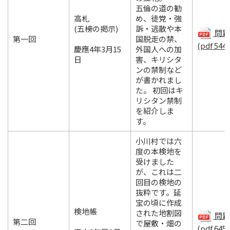
五倫の道の勧
高札
め、徒党・強
(五榜の掲示)
訴・逃散や本
問題.
第一回
国脱走の禁、
(pdf 544
慶應4年3月15
外国人への加
日
害、キリシタ
ンの禁制など
が書かれまし
た。 初回はキ
リシタン禁制
を紹介しま
す。
小川村では六
度の本検地を
受けました
が、これは二
回目の検地の
抜粋です。延
宝の頃に作成
検地帳
された地割図
問題.
第二回
で屋敷・畑の
(pdf 645