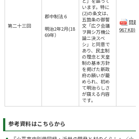
と」を謳って
います。特に
(2)の条文は、
郡中制法 6
五箇条の御誓
問題(
第二十三回
文「広ク会議
明治2年2月(18
967 KB)
ヲ興シ万機公
69年）
論ニ決スベ
シ」と同意で
あり、民主制
の理念と天皇
制の基本方針
を掲げた新政
府の願いが籠
められ、初め
て明治らしさ
が窺える内容
です。
参考資料はこちらから
『小平市史別冊図録・近世の開発と村のくらし』／小