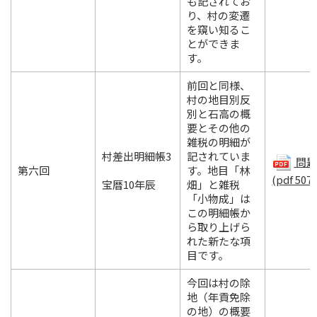
も記されてお
り、村の変遷
を窺い知るこ
とができま
す。
前回と同様、
村の地目別反
別と石高の概
要とその他の
雑税の明細が
村差出明細帳3
記されていま
問題.
第六回
す。地目「林
(pdf 507
宝暦10年辰
畑」と雑税
「小物成」は
この明細帳か
ら取り上げら
れた新たな項
目です。
今回は村の除
地（年貢免除
の地）の概要