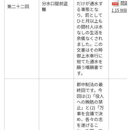
問題(
分水口錠前盗
だけが通水す
第二十二回
難
る事態とな
1.15 MB)
り、罰として
ひと月以上も
の間村人は水
なしの生活を
余儀なくされ
ました。この
文書はその時
御上水奉行に
宛てた通水を
願う嘆願書で
す。
郡中制法の最
終回です。今
回は(1)「役人
への賄賂の禁
止」と(2)「万
事を会議で決
め、各々の志
を遂げるこ