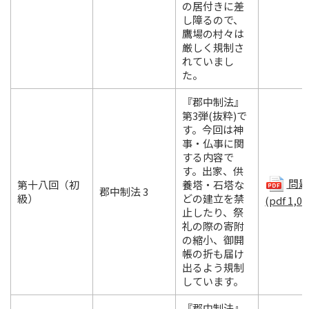
の居付きに差
し障るので、
鷹場の村々は
厳しく規制さ
れていまし
た。
『郡中制法』
第3弾(抜粋)で
す。今回は神
事・仏事に関
する内容で
す。出家、供
問題.
第十八回（初
養塔・石塔な
郡中制法 3
級）
どの建立を禁
(pdf 1,00
止したり、祭
礼の際の寄附
の縮小、御開
帳の折も届け
出るよう規制
しています。
『郡中制法』