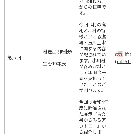
術同矩位方」
からの抜粋で
す。
今回は村の高
札と、村の特
徴といえる鷹
場・玉川上水
に関する内容
村差出明細帳5
問題.
が記されてい
第八回
ます。小川村
(pdf 510
宝暦10年辰
が呑み水料と
して年間金一
両を支払って
いたことなど
が判ります。
今回は令和4年
度に開催され
た展示『古文
書からみるア
ウトロー』か
ら紹介しま