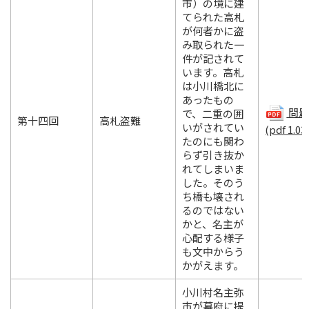
市）の境に建
てられた高札
が何者かに盗
み取られた一
件が記されて
います。高札
は小川橋北に
あったもの
問題.
で、二重の囲
第十四回
高札盗難
いがされてい
(pdf 1.03
たのにも関わ
らず引き抜か
れてしまいま
した。そのう
ち橋も壊され
るのではない
かと、名主が
心配する様子
も文中からう
かがえます。
小川村名主弥
市が幕府に提