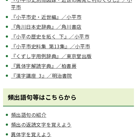
平市
『小平市史・近世編』／小平市
『角川日本史辞典』／角川書店
『小平の歴史を拓く 下』／小平市
『小平市史料集 第13集』／小平市
『くずし字用例辞典』／東京堂出版
『異体字解読字典』／柏書房
『漢字講座 3』／明治書院
頻出語句等はこちらから
頻出語句の紹介
頻出の返読文字を覚えよう
異体字を覚えよう