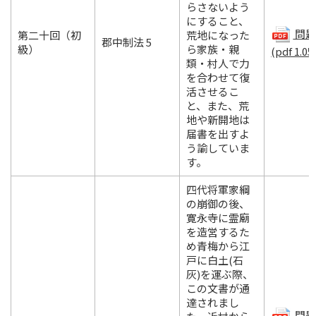
らさないよう
にすること、
問題.
第二十回（初
荒地になった
郡中制法 5
級）
ら家族・親
(pdf 1.05
類・村人で力
を合わせて復
活させるこ
と、また、荒
地や新開地は
届書を出すよ
う諭していま
す。
四代将軍家綱
の崩御の後、
寛永寺に霊廟
を造営するた
め青梅から江
戸に白土(石
灰)を運ぶ際、
この文書が通
達されまし
問題.