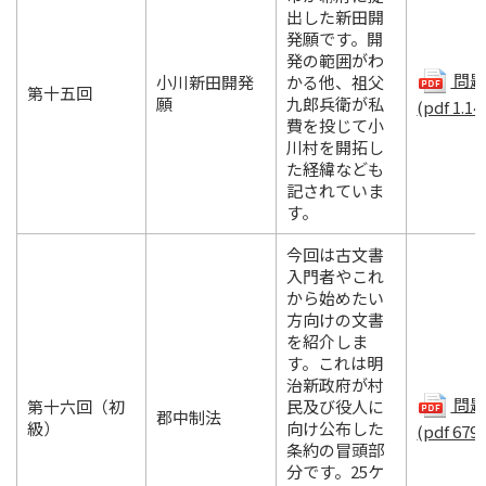
出した新田開
発願です。開
発の範囲がわ
問題.
小川新田開発
かる他、祖父
第十五回
願
九郎兵衛が私
(pdf 1.14
費を投じて小
川村を開拓し
た経緯なども
記されていま
す。
今回は古文書
入門者やこれ
から始めたい
方向けの文書
を紹介しま
す。これは明
治新政府が村
問題.
第十六回（初
民及び役人に
郡中制法
級）
向け公布した
(pdf 679
条約の冒頭部
分です。25ケ