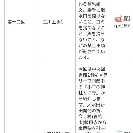
わる誓約証
文。勝手に取
水口を開けな
問題.
第十二回
玉川上水1
いこと、ゴミ
(pdf 699
を捨てないこ
と、魚を捕ら
ないこと、な
どの禁止事項
が記されてい
ます。
今回は中央図
書館2階ギャラ
リーで開催中
の『小平の神
社とお寺』か
ら紹介しま
す。大沼田新
田開発の折、
今寺村(青梅
市)報恩寺から
泉蔵院を引寺