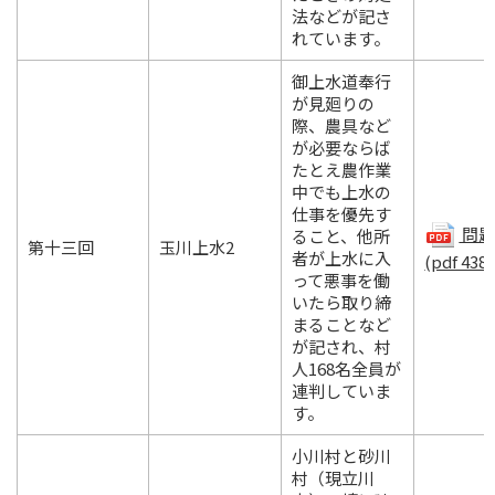
法などが記さ
れています。
御上水道奉行
が見廻りの
際、農具など
が必要ならば
たとえ農作業
中でも上水の
仕事を優先す
問題.
ること、他所
第十三回
玉川上水2
者が上水に入
(pdf 438
って悪事を働
いたら取り締
まることなど
が記され、村
人168名全員が
連判していま
す。
小川村と砂川
村（現立川