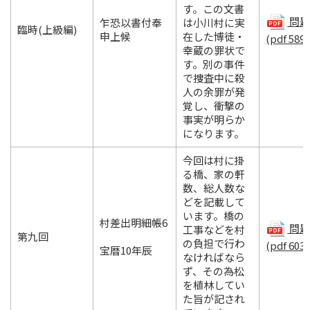
す。この文書
問題.
乍恐以書付奉
は小川村に実
臨時(上級編)
申上候
在した博徒・
(pdf 589
幸蔵の罪状で
す。別の事件
で捜査中に殺
人の余罪が発
覚し、衝撃の
事実が明らか
になります。
今回は村に掛
る橋、家の軒
数、総人数な
どを記載して
います。橋の
村差出明細帳6
問題.
工事などを村
第九回
の負担で行わ
(pdf 603
宝暦10年辰
なければなら
ず、その為松
を植林してい
た旨が記され