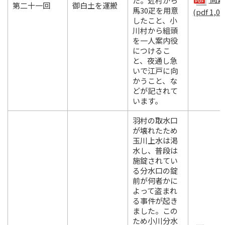
た。近村から
第二十一回
御白土を運搬
馬30疋を用意
(pdf 1,01
したこと、小
川村から組頭
を一人案内役
につけるこ
と、夜通し急
いで江戸に向
かうこと、な
どが記されて
います。
羽村の取水口
が壊れたため
玉川上水は渇
水し、普段は
施錠されてい
る分水口の錠
前が何者かに
よって盗まれ
る事件が起き
ました。この
ため小川分水