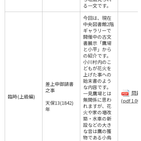
る一文です。
今回は、現在
中央図書館2階
ギャラリーで
開催中の古文
書展示「鷹場
と小平」から
の紹介です。
小川村内のこ
どもが花火を
上げた事への
始末書のよう
差上申御請書
な内容です。
之事
問題.
一見鷹場とは
臨時(上級編)
無関係に思わ
(pdf 1.00
天保13(1842)
れますが、花
年
火や家の増改
築・水車の新
設などの大き
な音は鷹の獲
物である小鳥