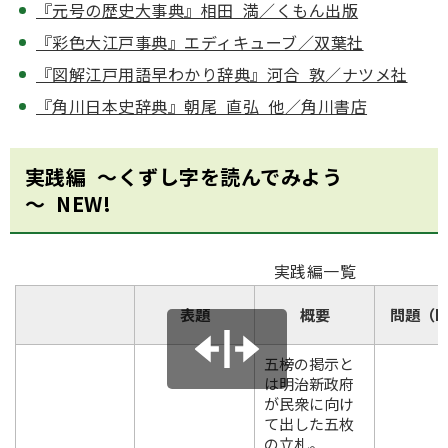
『元号の歴史大事典』相田 満／くもん出版
『彩色大江戸事典』エディキューブ／双葉社
『図解江戸用語早わかり辞典』河合 敦／ナツメ社
『角川日本史辞典』朝尾 直弘 他／角川書店
実践編 ～くずし字を読んでみよう
～ NEW!
実践編一覧
表題
概要
問題（P
五榜の掲示と
は明治新政府
が民衆に向け
て出した五枚
の立札。