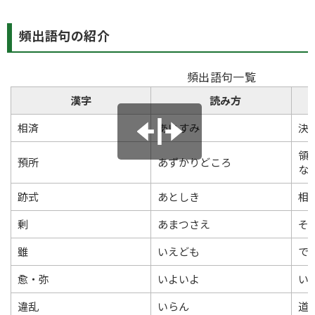
頻出語句の紹介
頻出語句一覧
漢字
読み方
相済
あいすみ
決
領
預所
あずかりどころ
な
跡式
あとしき
相
剰
あまつさえ
そ
雖
いえども
で
愈・弥
いよいよ
い
違乱
いらん
道