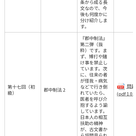
条から成る長
文なので、今
後も何度かに
分け紹介しま
す。
『郡中制法』
第二弾（抜
粋）です。ま
ず、博打や賭
け事を禁止し
ています。次
に、往来の者
が怪我・病気
問題.
第十七回（初
などで行き倒
郡中制法 2
級）
れていたら、
(pdf 1.01
医者を呼び介
抱するよう諭
しています。
日本人の相互
扶助の精神
が、古文書か
ら垣間見られ