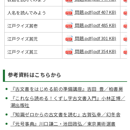
問題.pdf(pdf 407 KB)
人名を読んでみよう
問題.pdf(pdf 485 KB)
江戸クイズ其壱
問題.pdf(pdf 301 KB)
江戸クイズ其弐
問題.pdf(pdf 354 KB)
江戸クイズ其三
参考資料はこちらから
『古文書をはじめる前の準備講座』吉田 豊／柏書房
『これなら読める！くずし字古文書入門』小林正博／
潮出版社
『知識ゼロからの古文書を読む』古賀弘幸／幻冬舎
『元号事典』川口謙二・池田政弘／東京美術選書