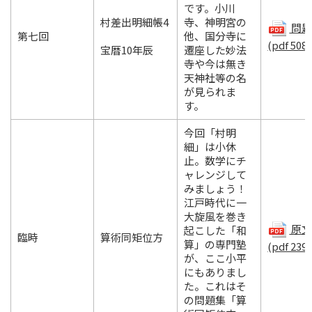
です。小川
村差出明細帳4
寺、神明宮の
問題.
第七回
他、国分寺に
(pdf 508
宝暦10年辰
遷座した妙法
寺や今は無き
天神社等の名
が見られま
す。
今回「村明
細」は小休
止。数学にチ
ャレンジして
みましょう！
江戸時代に一
大旋風を巻き
原文.
起こした「和
臨時
算術同矩位方
算」の専門塾
(pdf 239
が、ここ小平
にもありまし
た。これはそ
の問題集「算