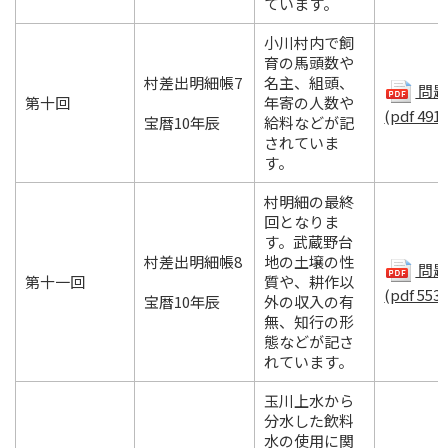
ています。
小川村内で飼
育の馬頭数や
村差出明細帳7
名主、組頭、
問題.
第十回
年寄の人数や
(pdf 491
宝暦10年辰
給料などが記
されていま
す。
村明細の最終
回となりま
す。武蔵野台
村差出明細帳8
地の土壌の性
問題.
第十一回
質や、耕作以
(pdf 553
宝暦10年辰
外の収入の有
無、知行の形
態などが記さ
れています。
玉川上水から
分水した飲料
水の使用に関