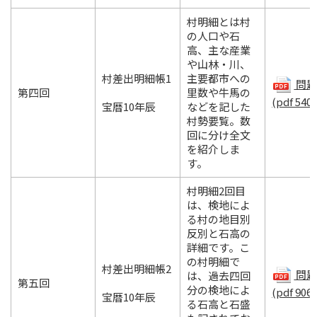
村明細とは村
の人口や石
高、主な産業
や山林・川、
村差出明細帳1
主要都市への
問題.
第四回
里数や牛馬の
(pdf 540
宝暦10年辰
などを記した
村勢要覧。数
回に分け全文
を紹介しま
す。
村明細2回目
は、検地によ
る村の地目別
反別と石高の
詳細です。こ
の村明細で
村差出明細帳2
問題.
は、過去四回
第五回
分の検地によ
(pdf 906
宝暦10年辰
る石高と石盛