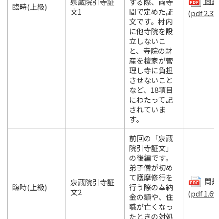
問題.
泉蔵院引寺証
する際、両寺
臨時(上級)
文1
間で定めた証
(pdf 2.32
文です。村内
に他寺院を設
立しないこ
と、寺院の財
産を檀家が管
理し寺に負担
させないこと
など、18項目
にわたって記
されていま
す。
前回の「泉蔵
院引寺証文」
の後編です。
弟子僧が初め
て護摩修行を
問題.
泉蔵院引寺証
臨時(上級)
行う際の奉納
文2
(pdf 1.69
金の額や、住
職が亡くなっ
たときの対処