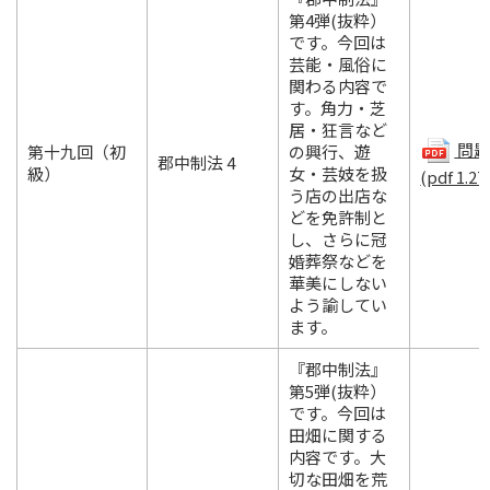
第4弾(抜粋）
です。今回は
芸能・風俗に
関わる内容で
す。角力・芝
居・狂言など
問題.
第十九回（初
の興行、遊
郡中制法 4
級）
女・芸妓を扱
(pdf 1.27
う店の出店な
どを免許制と
し、さらに冠
婚葬祭などを
華美にしない
よう諭してい
ます。
『郡中制法』
第5弾(抜粋）
です。今回は
田畑に関する
内容です。大
切な田畑を荒