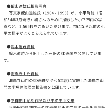
●
飯山達雄氏撮影写真
写真家飯山達雄氏（1904 - 1993）が、小平町誌（昭
和34年3月発行）編さんのために撮影した小平市内の写
真など、1,565枚をご覧いただけます。市になる以前の小
平の様子がよくとらえられています。
●
鈴木遺跡資料
鈴木遺跡から出土した石器の3D画像を公開していま
す。
●
海岸寺山門資料
海岸寺山門の3D画像や令和5年度に実施した海岸寺山
門の半解体修理の報告書を公開しています。
●
平櫛田中彫刻作品及び平櫛田中文庫
平櫛田中彫刻作品の3D画像や田中文庫の一部を高精細