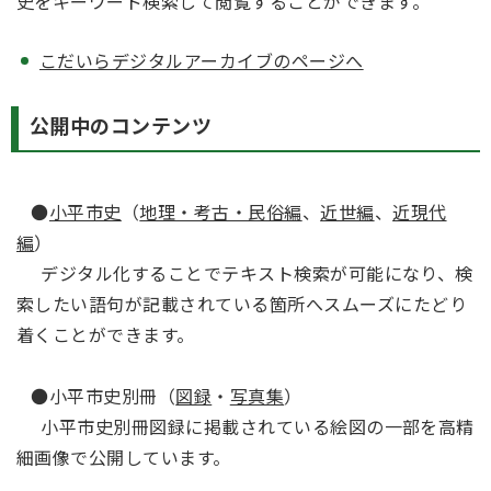
史をキーワード検索して閲覧することができます。
こだいらデジタルアーカイブのページへ
公開中のコンテンツ
●
小平市史
（
地理・考古・民俗編
、
近世編
、
近現代
編
）
デジタル化することでテキスト検索が可能になり、検
索したい語句が記載されている箇所へスムーズにたどり
着くことができます。
●小平市史別冊（
図録
・
写真集
）
小平市史別冊図録に掲載されている絵図の一部を高精
細画像で公開しています。