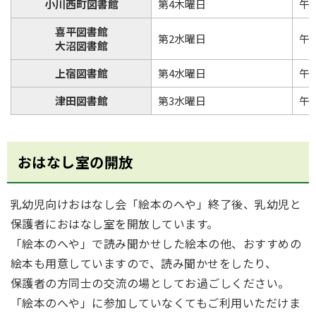
小川西町図書館
第4木曜日
午
喜平図書館
第2水曜日
午
大沼図書館
上宿図書館
第4水曜日
午
津田図書館
第3水曜日
午
おはなし室の開放
乳幼児向けおはなし会「絵本のへや」終了後、乳幼児と
保護者におはなし室を開放しています。
「絵本のへや」で読み聞かせした絵本の他、おすすめの
絵本も用意していますので、読み聞かせをしたり、
保護者の方同士の交流の場としてお過ごしください。
「絵本のへや」に参加していなくてもご利用いただけま