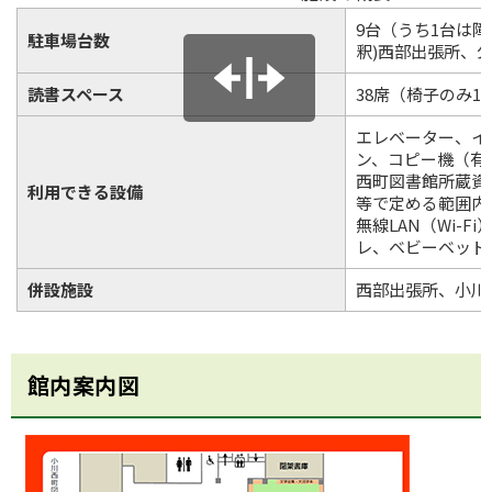
9台（うち1台は
駐車場台数
釈)西部出張所、
読書スペース
38席（椅子のみ1
エレベーター、イ
ン、コピー機（有
西町図書館所蔵資
利用できる設備
等で定める範囲内
無線LAN（Wi-
レ、ベビーベッド
併設施設
西部出張所、小川
館内案内図