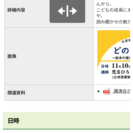
んから、
詳細内容
こどもの成長にあ
や、
読み聞かせの魅力
画像
講演会ポスター
関連資料
日時