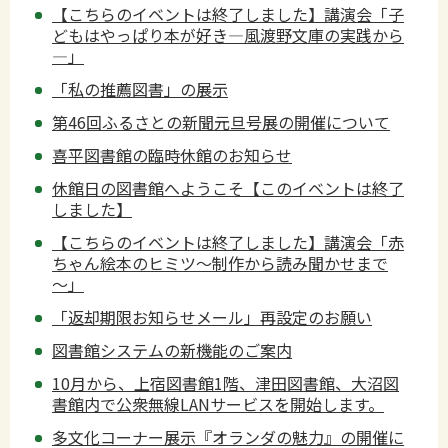
【こちらのイベントは終了しました】講演会「子
どもはやっぱり本が好き―風渡野文庫の実践から
―」
「私の推薦図書」の展示
第46回ふるさとの新聞元旦号展の開催について
喜平図書館の臨時休館のお知らせ
休館日の図書館へようこそ【このイベントは終了
しました】
【こちらのイベントは終了しました】講演会「赤
ちゃん絵本のヒミツ～制作から読み聞かせまで
～」
「返却期限お知らせメール」再設定のお願い
図書館システムの新機能のご案内
10月から、上宿図書館1階、津田図書館、大沼図
書館内で公衆無線LANサービスを開始します。
多文化コーナー展示『オランダの魅力』の開催に