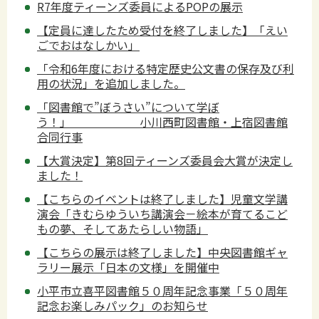
R7年度ティーンズ委員によるPOPの展示
【定員に達したため受付を終了しました】「えい
ごでおはなしかい」
「令和6年度における特定歴史公文書の保存及び利
用の状況」を追加しました。
「図書館で”ぼうさい”について学ぼ
う！」 小川西町図書館・上宿図書館
合同行事
【大賞決定】第8回ティーンズ委員会大賞が決定し
ました！
【こちらのイベントは終了しました】児童文学講
演会「きむらゆういち講演会－絵本が育てるこど
もの夢、そしてあたらしい物語」
【こちらの展示は終了しました】中央図書館ギャ
ラリー展示「日本の文様」を開催中
小平市立喜平図書館５０周年記念事業「５０周年
記念お楽しみパック」のお知らせ