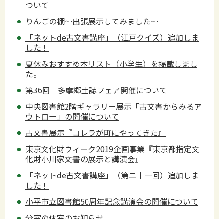
ついて
りんごの棚～出張展示してみました～
「ネットde古文書講座」（江戸クイズ）追加しま
した！
夏休みおすすめ本リスト（小学生）を掲載しまし
た。
第36回 多摩郷土誌フェア開催について
中央図書館2階ギャラリー展示「古文書からみるア
ウトロー」の開催について
古文書展示『コレラが町にやってきた』
東京文化財ウィーク2019企画事業『東京都指定文
化財小川家文書の展示と講演会』
「ネットde古文書講座」（第二十一回）追加しま
した！
小平市立図書館50周年記念講演会の開催について
分室の休室のお知らせ