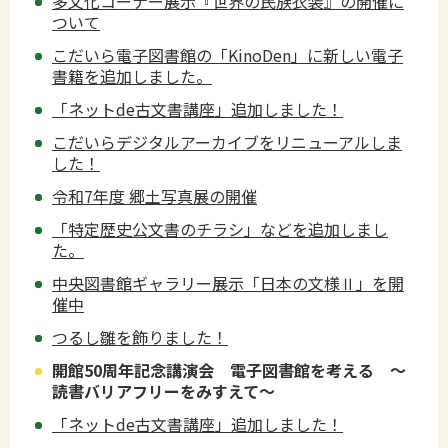
多文化コーナー展示『世界の民族衣装』の開催に
ついて
こだいら電子図書館の「KinoDen」に新しい電子
書籍を追加しました。
「ネットde古文書講座」追加しました！
こだいらデジタルアーカイブをリニューアルしま
した！
令和7年度 郷土写真展の開催
「特定歴史公文書のチラシ」などを追加しまし
た。
中央図書館ギャラリー展示「日本の文様Ⅱ」を開
催中
つるし雛を飾りました！
開館50周年記念講演会 電子図書館を考える ～
読書バリアフリーをみすえて～
「ネットde古文書講座」追加しました！