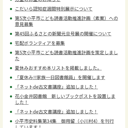
こだいら認知症週間特別展示について
第5次小平市こども読書活動推進計画（素案）への
意見募集
第45回ふるさとの新聞元旦号展の開催について
宅配ボランティアを募集
第5次小平市こども読書活動推進計画を策定しまし
た
夏休みおすすめ本リストを掲載しました。
「夏休み!!家族一日図書館員」を開催します
「ネットde古文書講座」追加しました！
花小金井図書館 新しいブックポストを設置しま
した！
「ネットde古文書講座」追加しました！
小平市史料集第34集 御用留（小川村4）を刊行
しています！