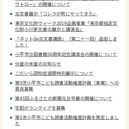
ウトロー」の開催について
古文書展示『コレラが町にやってきた』
東京文化財ウィーク2019企画事業『東京都指定文
化財小川家文書の展示と講演会』
「ネットde古文書講座」（第二十一回）追加しま
した！
小平市立図書館50周年記念講演会の開催について
分室の休室のお知らせ
こだいら認知症週間特別展示について
第5次小平市こども読書活動推進計画（素案）への
意見募集
第45回ふるさとの新聞元旦号展の開催について
宅配ボランティアを募集
第5次小平市こども読書活動推進計画を策定しまし
た