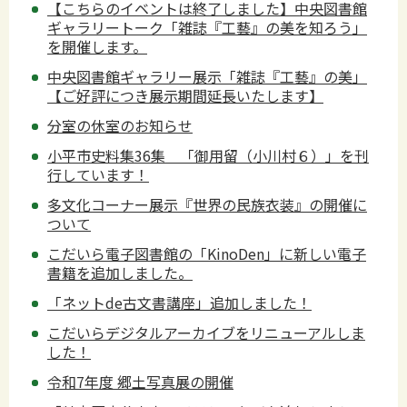
【こちらのイベントは終了しました】中央図書館
ギャラリートーク「雑誌『工藝』の美を知ろう」
を開催します。
中央図書館ギャラリー展示「雑誌『工藝』の美」
【ご好評につき展示期間延長いたします】
分室の休室のお知らせ
小平市史料集36集 「御用留（小川村６）」を刊
行しています！
多文化コーナー展示『世界の民族衣装』の開催に
ついて
こだいら電子図書館の「KinoDen」に新しい電子
書籍を追加しました。
「ネットde古文書講座」追加しました！
こだいらデジタルアーカイブをリニューアルしま
した！
令和7年度 郷土写真展の開催