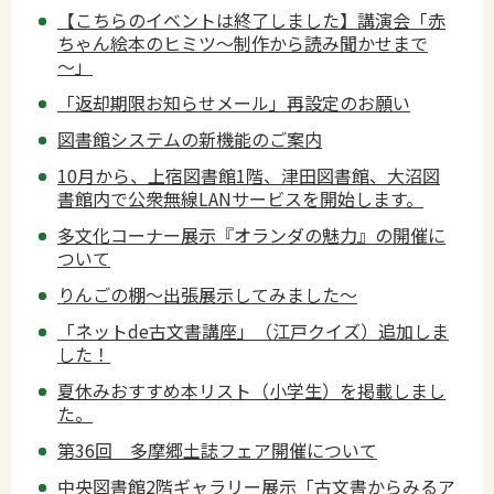
【こちらのイベントは終了しました】講演会「赤
ちゃん絵本のヒミツ～制作から読み聞かせまで
～」
「返却期限お知らせメール」再設定のお願い
図書館システムの新機能のご案内
10月から、上宿図書館1階、津田図書館、大沼図
書館内で公衆無線LANサービスを開始します。
多文化コーナー展示『オランダの魅力』の開催に
ついて
りんごの棚～出張展示してみました～
「ネットde古文書講座」（江戸クイズ）追加しま
した！
夏休みおすすめ本リスト（小学生）を掲載しまし
た。
第36回 多摩郷土誌フェア開催について
中央図書館2階ギャラリー展示「古文書からみるア