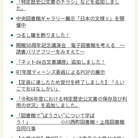
「特定歴史公文書のチラシ」などを追加しまし
た。
中央図書館ギャラリー展示「日本の文様Ⅱ」を開
催中
つるし雛を飾りました！
開館50周年記念講演会 電子図書館を考える ～
読書バリアフリーをみすえて～
「ネットde古文書講座」追加しました！
R7年度ティーンズ委員によるPOPの展示
【定員に達したため受付を終了しました】「えい
ごでおはなしかい」
「令和6年度における特定歴史公文書の保存及び利
用の状況」を追加しました。
「図書館で”ぼうさい”について学ぼ
う！」 小川西町図書館・上宿図書館
合同行事