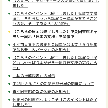
【大賞決定】第8回ティーンズ委員会大賞が決定し
ました！
【こちらのイベントは終了しました】児童文学講
演会「きむらゆういち講演会－絵本が育てるこど
もの夢、そしてあたらしい物語」
【こちらの展示は終了しました】中央図書館ギャ
ラリー展示「日本の文様」を開催中
小平市立喜平図書館５０周年記念事業「５０周年
記念お楽しみパック」のお知らせ
【こちらのイベントは終了しました】講演会「子
どもはやっぱり本が好き―風渡野文庫の実践から
―」
「私の推薦図書」の展示
第46回ふるさとの新聞元旦号展の開催について
喜平図書館の臨時休館のお知らせ
休館日の図書館へようこそ【このイベントは終了
しました】