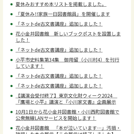
夏休みおすすめ本リストを掲載しました。
「夏休み!!家族一日図書館員」を開催します
「ネットde古文書講座」追加しました！
花小金井図書館 新しいブックポストを設置しま
した！
「ネットde古文書講座」追加しました！
小平市史料集第34集 御用留（小川村4）を刊行
しています！
「ネットde古文書講座」追加しました！
「ネットde古文書講座」追加しました！
【講演会受付終了】東京文化財ウィーク2024
『鷹場と小平』講演と『小川家文書』企画展示
10月1日から花小金井図書館・小川西町図書館で
公衆無線LANサービスを開始します！
花小金井図書館 「本が泣いています…」汚損・
破損した本の展示【この展示は終了しました】