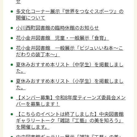
せ
多文化コーナー展示『世界をつなぐスポーツ』の
開催について
小川西町図書館の臨時休館のお知らせ
花小金井図書館 児童・一般展示「食育」
花小金井図書館 一般展示「ビジュいいね本～こ
だわりの装丁本～」
夏休みおすすめ本リスト（中学生）を掲載しまし
た。
夏休みおすすめ本リスト（小学生）を掲載しまし
た。
【メンバー募集】令和8年度ティーンズ委員会メン
バーを募集します！
【こちらのイベントは終了しました】中央図書館
ギャラリートーク「雑誌『工藝』の美を知ろう」
を開催します。
中央図書館ギャラリー展示「雑誌『工藝』の美」