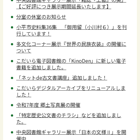
【ご好評につき展示期間延長いたします】
分室の休室のお知らせ
小平市史料集36集 「御用留（小川村６）」を刊
行しています！
多文化コーナー展示『世界の民族衣装』の開催に
ついて
こだいら電子図書館の「KinoDen」に新しい電子
書籍を追加しました。
「ネットde古文書講座」追加しました！
こだいらデジタルアーカイブをリニューアルしま
した！
令和7年度 郷土写真展の開催
「特定歴史公文書のチラシ」などを追加しまし
た。
中央図書館ギャラリー展示「日本の文様Ⅱ」を開
催中