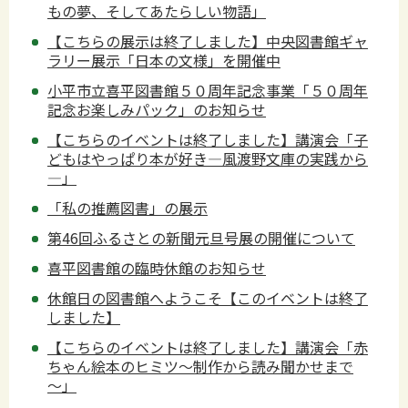
もの夢、そしてあたらしい物語」
【こちらの展示は終了しました】中央図書館ギャ
ラリー展示「日本の文様」を開催中
小平市立喜平図書館５０周年記念事業「５０周年
記念お楽しみパック」のお知らせ
【こちらのイベントは終了しました】講演会「子
どもはやっぱり本が好き―風渡野文庫の実践から
―」
「私の推薦図書」の展示
第46回ふるさとの新聞元旦号展の開催について
喜平図書館の臨時休館のお知らせ
休館日の図書館へようこそ【このイベントは終了
しました】
【こちらのイベントは終了しました】講演会「赤
ちゃん絵本のヒミツ～制作から読み聞かせまで
～」