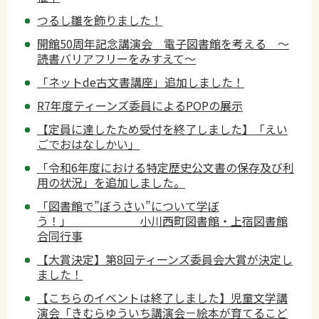
つるし雛を飾りました！
開館50周年記念講演会 電子図書館を考える ～
読書バリアフリーをみすえて～
「ネットde古文書講座」追加しました！
R7年度ティーンズ委員によるPOPの展示
【定員に達したため受付を終了しました】「えい
ごでおはなしかい」
「令和6年度における特定歴史公文書の保存及び利
用の状況」を追加しました。
「図書館で”ぼうさい”について学ぼ
う！」 小川西町図書館・上宿図書館
合同行事
【大賞決定】第8回ティーンズ委員会大賞が決定し
ました！
【こちらのイベントは終了しました】児童文学講
演会「きむらゆういち講演会－絵本が育てるこど