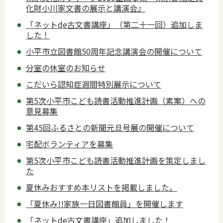
化財小川家文書の展示と講演会』
「ネットde古文書講座」（第二十一回）追加しま
した！
小平市立図書館50周年記念講演会の開催について
分室の休室のお知らせ
こだいら認知症週間特別展示について
第5次小平市こども読書活動推進計画（素案）への
意見募集
第45回ふるさとの新聞元旦号展の開催について
宅配ボランティアを募集
第5次小平市こども読書活動推進計画を策定しまし
た
夏休みおすすめ本リストを掲載しました。
「夏休み!!家族一日図書館員」を開催します
「ネットde古文書講座」追加しました！