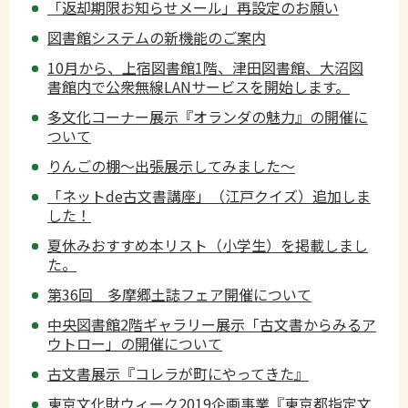
「返却期限お知らせメール」再設定のお願い
図書館システムの新機能のご案内
10月から、上宿図書館1階、津田図書館、大沼図
書館内で公衆無線LANサービスを開始します。
多文化コーナー展示『オランダの魅力』の開催に
ついて
りんごの棚～出張展示してみました～
「ネットde古文書講座」（江戸クイズ）追加しま
した！
夏休みおすすめ本リスト（小学生）を掲載しまし
た。
第36回 多摩郷土誌フェア開催について
中央図書館2階ギャラリー展示「古文書からみるア
ウトロー」の開催について
古文書展示『コレラが町にやってきた』
東京文化財ウィーク2019企画事業『東京都指定文