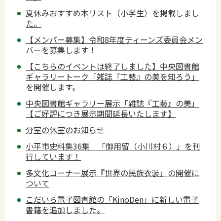
夏休みおすすめ本リスト（小学生）を掲載しまし
た。
【メンバー募集】令和8年度ティーンズ委員会メン
バーを募集します！
【こちらのイベントは終了しました】中央図書館
ギャラリートーク「雑誌『工藝』の美を知ろう」
を開催します。
中央図書館ギャラリー展示「雑誌『工藝』の美」
【ご好評につき展示期間延長いたします】
分室の休室のお知らせ
小平市史料集36集 「御用留（小川村６）」を刊
行しています！
多文化コーナー展示『世界の民族衣装』の開催に
ついて
こだいら電子図書館の「KinoDen」に新しい電子
書籍を追加しました。