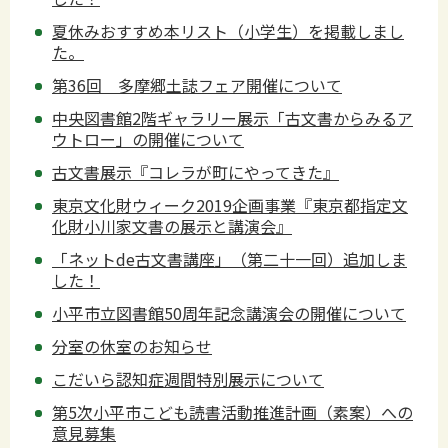
夏休みおすすめ本リスト（小学生）を掲載しまし
た。
第36回 多摩郷土誌フェア開催について
中央図書館2階ギャラリー展示「古文書からみるア
ウトロー」の開催について
古文書展示『コレラが町にやってきた』
東京文化財ウィーク2019企画事業『東京都指定文
化財小川家文書の展示と講演会』
「ネットde古文書講座」（第二十一回）追加しま
した！
小平市立図書館50周年記念講演会の開催について
分室の休室のお知らせ
こだいら認知症週間特別展示について
第5次小平市こども読書活動推進計画（素案）への
意見募集