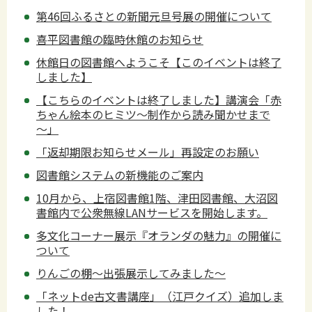
第46回ふるさとの新聞元旦号展の開催について
喜平図書館の臨時休館のお知らせ
休館日の図書館へようこそ【このイベントは終了
しました】
【こちらのイベントは終了しました】講演会「赤
ちゃん絵本のヒミツ～制作から読み聞かせまで
～」
「返却期限お知らせメール」再設定のお願い
図書館システムの新機能のご案内
10月から、上宿図書館1階、津田図書館、大沼図
書館内で公衆無線LANサービスを開始します。
多文化コーナー展示『オランダの魅力』の開催に
ついて
りんごの棚～出張展示してみました～
「ネットde古文書講座」（江戸クイズ）追加しま
した！