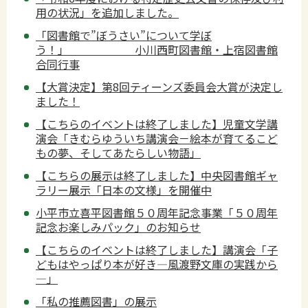
用の状況」を追加しました。
「図書館で”ぼうさい”について学ぼ
う！」 小川西町図書館・上宿図書館
合同行事
【大賞決定】第8回ティーンズ委員会大賞が決定し
ました！
【こちらのイベントは終了しました】児童文学講
演会「きむらゆういち講演会－絵本が育てるこど
もの夢、そしてあたらしい物語」
【こちらの展示は終了しました】中央図書館ギャ
ラリー展示「日本の文様」を開催中
小平市立喜平図書館５０周年記念事業「５０周年
記念お楽しみパック」のお知らせ
【こちらのイベントは終了しました】講演会「子
どもはやっぱり本が好き―風渡野文庫の実践から
―」
「私の推薦図書」の展示