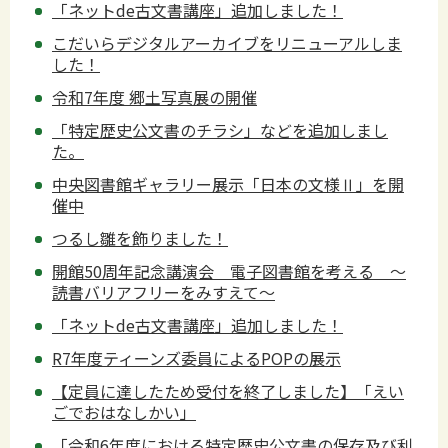
「ネットde古文書講座」追加しました！
こだいらデジタルアーカイブをリニューアルしま
した！
令和7年度 郷土写真展の開催
「特定歴史公文書のチラシ」などを追加しまし
た。
中央図書館ギャラリー展示「日本の文様Ⅱ」を開
催中
つるし雛を飾りました！
開館50周年記念講演会 電子図書館を考える ～
読書バリアフリーをみすえて～
「ネットde古文書講座」追加しました！
R7年度ティーンズ委員によるPOPの展示
【定員に達したため受付を終了しました】「えい
ごでおはなしかい」
「令和6年度における特定歴史公文書の保存及び利